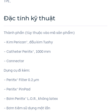
TPE,
Đặc tính kỹ thuật
Thành phần (tùy thuộc vào mã sản phẩm)
- Kim Perican®, đầu kim Tuohy
- Catheter Perifix®, 1000 mm
- Connector
Dụng cụ đi kèm:
- Perifix® Filter 0.2 μm
- Perifix® PinPad
- Bơm Perifix® L.O.R., không latex
- Bơm tiêm sử dụng một lần