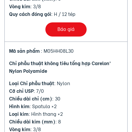
Vòng kim
: 3/8
Quy cách đóng gói
: H / 12 tép
Báo giá
Mã sản phẩm
: M05HH08L30
Chỉ phẫu thuật không tiêu tổng hợp Carelon®
Nylon Polyamide
Loại Chỉ phẫu thuật
: Nylon
Cỡ chỉ USP
: 7/0
Chiều dài chỉ (cm)
: 30
Hình kim
: Spatula ×2
Loại kim
: Hình thang ×2
Chiều dài kim (mm)
: 8
Vòng kim
: 3/8