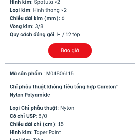
Hình kim
: Spatula ×2
Loại kim
: Hình thang ×2
Chiều dài kim (mm)
: 6
Vòng kim
: 3/8
Quy cách đóng gói
: H / 12 tép
Báo giá
Mã sản phẩm
: M04B06L15
Chỉ phẫu thuật không tiêu tổng hợp Carelon®
Nylon Polyamide
Loại Chỉ phẫu thuật
: Nylon
Cỡ chỉ USP
: 8/0
Chiều dài chỉ (cm)
: 15
Hình kim
: Taper Point
Loại kim
: Tròn