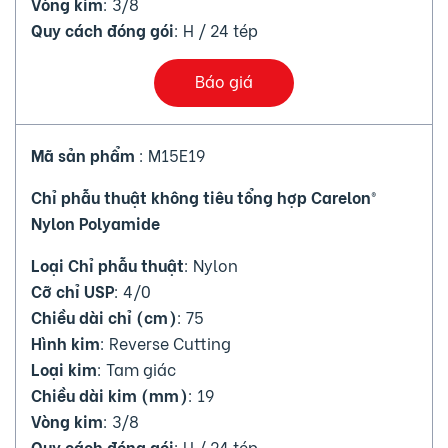
Vòng kim
: 3/8
Quy cách đóng gói
: H / 24 tép
Báo giá
Mã sản phẩm
: M15E19
Chỉ phẫu thuật không tiêu tổng hợp Carelon®
Nylon Polyamide
Loại Chỉ phẫu thuật
: Nylon
Cỡ chỉ USP
: 4/0
Chiều dài chỉ (cm)
: 75
Hình kim
: Reverse Cutting
Loại kim
: Tam giác
Chiều dài kim (mm)
: 19
Vòng kim
: 3/8
Quy cách đóng gói
: H / 24 tép